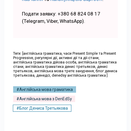
Подати заявку: +380 68 824 08 17
(Telegram, Viber, WhatsApp).
Теги: [англійська граматика, часи Present Simple та Present
Progressive, регулярні дії, активні дії та дії-стани,
англійська граматика дійова особа, англійська граматика
стани, англійська граматика денис третьяков, денис
третьяков, англійська мова третє занурення, блог дениса
третьякова, денедсі, denedsy англійська граматика ]
#Англійська мова граматика
#Англійська мова з DenEdSy
#Блог Дениса Третьякова