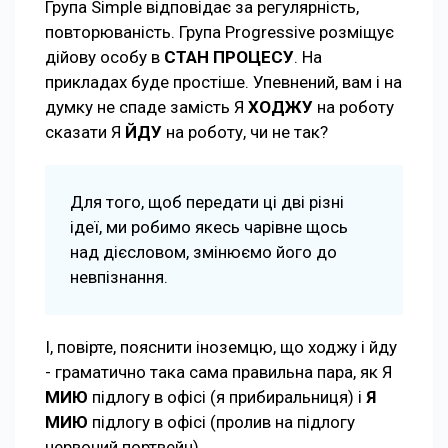
Група Simple відповідає за регулярність,
повторюваність. Група Progressive розміщує
дійову особу в
СТАН
ПРОЦЕСУ
. На
прикладах буде простіше. Упевнений, вам і на
думку не спаде замість Я
ХОДЖУ
на роботу
сказати Я
ЙДУ
на роботу, чи не так?
Для того, щоб передати ці дві різні
ідеї, ми робимо якесь чарівне щось
над дієсловом, змінюємо його до
невпізнання.
І, повірте, пояснити іноземцю, що ходжу і йду
- граматично така сама правильна пара, як Я
МИЮ
підлогу в офісі (я прибиральниця) і
Я
МИЮ
підлогу в офісі (пролив на підлогу
червоний портвейн).