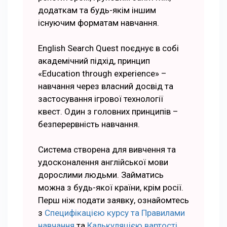
додаткам та будь-якім іншим
існуючим форматам навчання.
English Search Quest поєднує в собі
академічний підхід, принцип
«Education through experience» –
навчання через власний досвід та
застосування ігрової технології
квест. Один з головних принципів –
безперервність навчання.
Система створена для вивчення та
удосконалення англійської мови
дорослими людьми. Займатись
можна з будь-якої країни, крім росії.
Перш ніж подати заявку, ознайомтесь
з
Специфікацією курсу та Правилами
навчання
та
Калькуляцією вартості
.