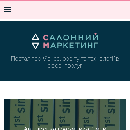
Портал про бізнес, освіту та технології в
сфері послуг
Англійська граматика. Часи