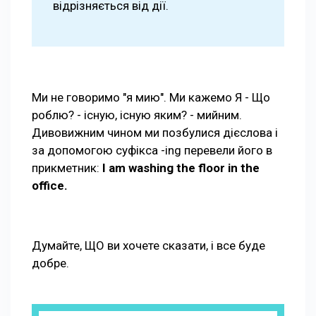
відрізняється від дії.
Ми не говоримо "я мию". Ми кажемо Я - Що
роблю? - існую, існую яким? - мийним.
Дивовижним чином ми позбулися дієслова і
за допомогою суфікса -ing перевели його в
прикметник:
I am washing the floor in the
office.
Думайте, ЩО ви хочете сказати, і все буде
добре.