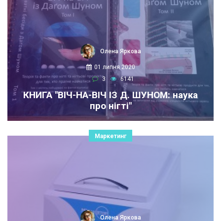
Олена Яркова
01 липня 2020
3
6141
КНИГА "ВІЧ-НА-ВІЧ ІЗ Д. ШУНОМ: наука
про нігті"
Маркетинг
Олена Яркова