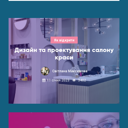
Як відкрити
Дизайн та проектування салону
краси
Світлана Максимова
11 січня 2023
3402