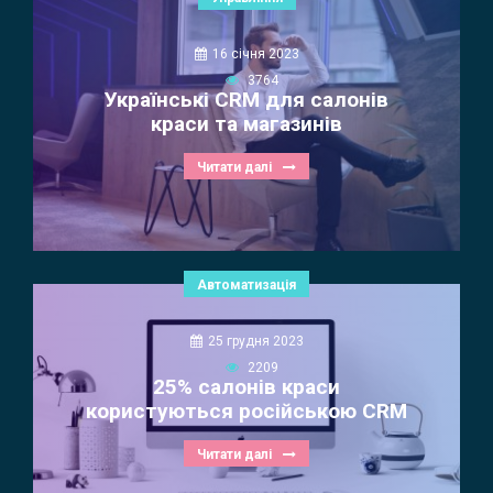
16 січня 2023
3764
Українські CRM для салонів
краси та магазинів
Читати далі
Автоматизація
25 грудня 2023
2209
25% салонів краси
користуються російською CRM
Читати далі