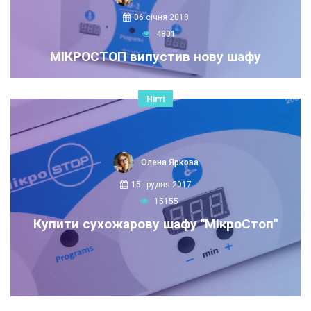
06 січня 2018
4801
МІКРОСТОП випустив нову шафу
Нігті
Олена Яркова
15 грудня 2017
15155
Купити сухожарову шафу "МікроСтоп"