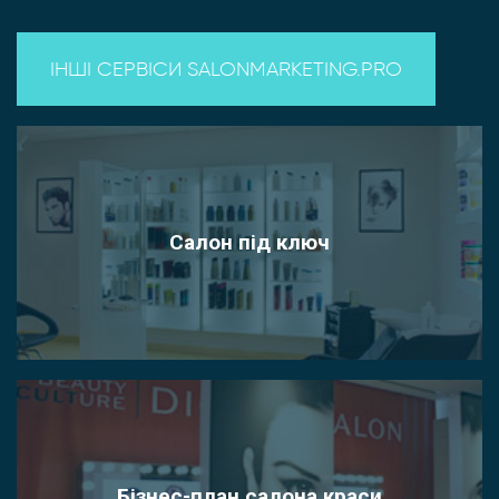
ІНШІ СЕРВІСИ SALONMARKETING.PRO
Салон під ключ
Бізнес-план салона краси