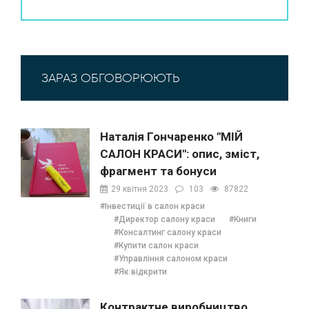
ЗАРАЗ ОБГОВОРЮЮТЬ
Наталія Гончаренко "МІЙ
САЛОН КРАСИ": опис, зміст,
фрагмент та бонуси
29 квітня 2023
103
87822
#Інвестиції в салон краси
#Директор салону краси
#Книги
#Консалтинг салону краси
#Купити салон краси
#Управління салоном краси
#Як відкрити
Контрактне виробництво