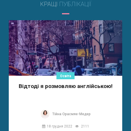
КРАЩІ
ПУБЛІКАЦІЇ
Освіта
Відтоді я розмовляю англійською!
Тійна Орасмяе-Медер
18 грудня 2022
2111