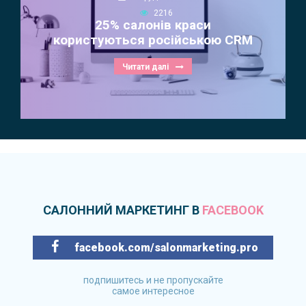
2216
25% салонів краси
користуються російською CRM
Читати далі
САЛОННИЙ МАРКЕТИНГ В
FACEBOOK
facebook.com/salonmarketing.pro
подпишитесь и не пропускайте
самое интересное