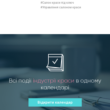
#Салон краси під ключ
#Управління салоном краси
Всі події
індустрії краси
в одному
календарі
Відкрити календар