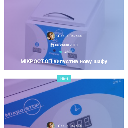
Олена Яркова
06 січня 2018
4803
МІКРОСТОП випустив нову шафу
Нігті
Олена Яркова