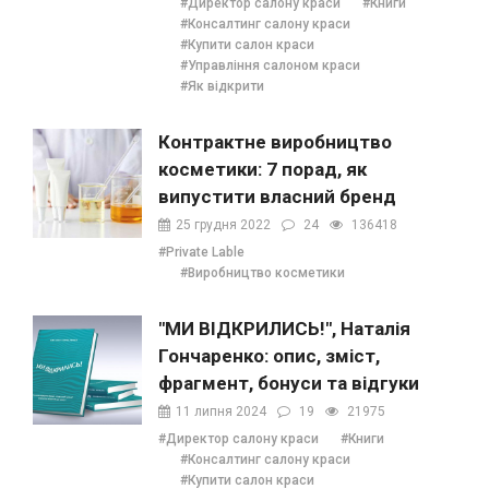
#Директор салону краси
#Книги
#Консалтинг салону краси
#Купити салон краси
#Управління салоном краси
#Як відкрити
Контрактне виробництво
косметики: 7 порад, як
випустити власний бренд
25 грудня 2022
24
136418
#Private Lable
#Виробництво косметики
"МИ ВІДКРИЛИСЬ!", Наталія
Гончаренко: опис, зміст,
фрагмент, бонуси та відгуки
11 липня 2024
19
21975
#Директор салону краси
#Книги
#Консалтинг салону краси
#Купити салон краси