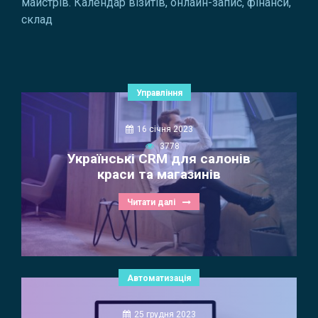
майстрів. Календар візитів, онлайн-запис, фінанси,
склад
Управління
16 січня 2023
3778
Українські CRM для салонів
краси та магазинів
Читати далі
Автоматизація
25 грудня 2023