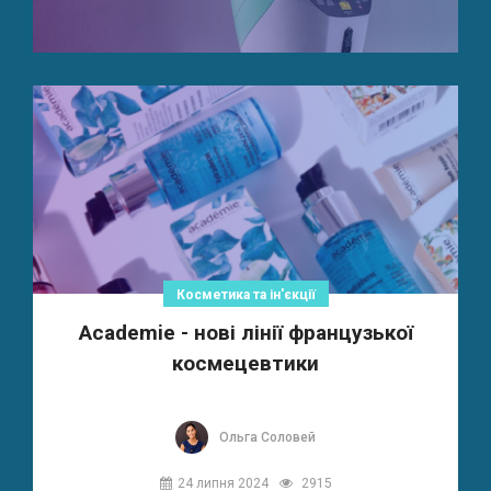
Косметика та ін'єкції
Academie - нові лінії французької
космецевтики
Ольга Соловей
24 липня 2024
2915