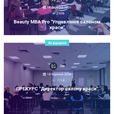
18 березня 2026
1898
Beauty MBA Pro "Управління салоном
краси"
Як відкрити
СМ
18 березня 2026
1114
ПРЕКУРС "Директор салону краси"