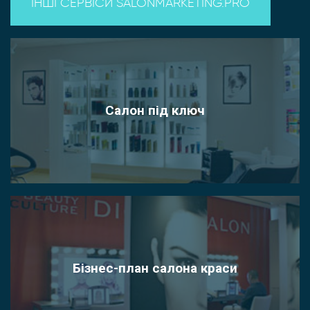
ІНШІ СЕРВІСИ SALONMARKETING.PRO
Салон під ключ
Бізнес-план салона краси