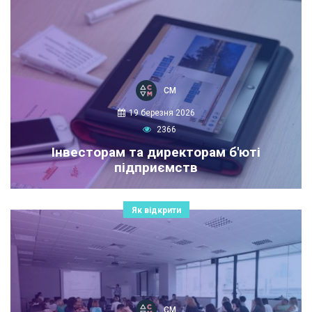
СМ
19 березня 2026
2366
Інвесторам та директорам б'юті
підприємств
Як відкрити
СМ