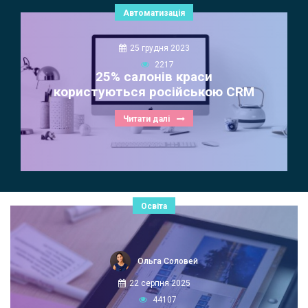
Автоматизація
25 грудня 2023
2217
25% салонів краси
користуються російською CRM
Читати далі
Освіта
Ольга Соловей
22 серпня 2025
44107