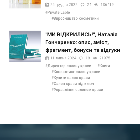
25 грудня 2022
24
136419
#Private Lable
#Виробництво косметики
"МИ ВІДКРИЛИСЬ!", Наталія
Гончаренко: опис, зміст,
фрагмент, бонуси та відгуки
11 липня 2024
19
21975
#Директор салону краси
#Книги
#Консалтинг салону краси
#Купити салон краси
#Салон краси під ключ
#Управління салоном краси