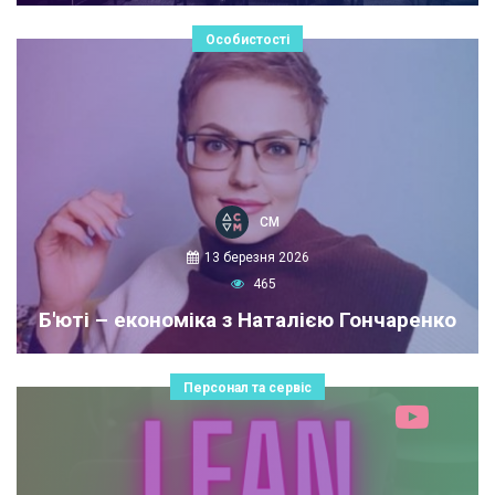
Особистості
СМ
13 березня 2026
465
Б'юті – економіка з Наталією Гончаренко
Персонал та сервіс