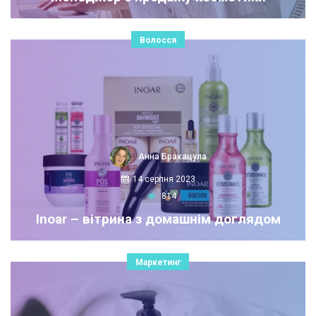
Волосся
Анна Бракацула
14 серпня 2023
814
Inoar – вітрина з домашнім доглядом
Маркетинг