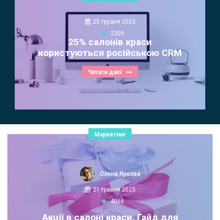
25 грудня 2023
2209
25% салонів краси
користуються російською CRM
Читати далі
Маркетинг
Олена Яркова
21 травня 2025
4066
Акції в салоні краси. Гайд для