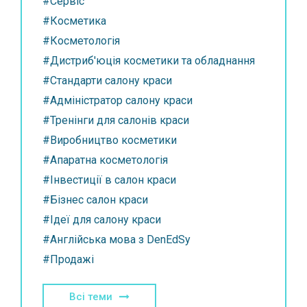
#Сервіс
#Косметика
#Косметологія
#Дистриб'юція косметики та обладнання
#Стандарти салону краси
#Адміністратор салону краси
#Тренінги для салонів краси
#Виробництво косметики
#Апаратна косметологія
#Інвестиції в салон краси
#Бізнес салон краси
#Ідеї для салону краси
#Англійська мова з DenEdSy
#Продажі
Всі теми