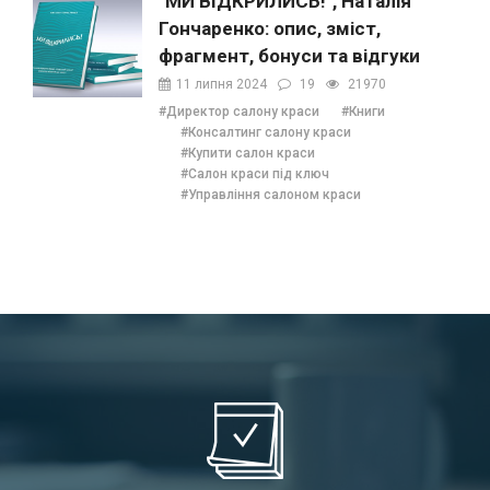
"МИ ВІДКРИЛИСЬ!", Наталія
Гончаренко: опис, зміст,
фрагмент, бонуси та відгуки
11 липня 2024
19
21970
#Директор салону краси
#Книги
#Консалтинг салону краси
#Купити салон краси
#Салон краси під ключ
#Управління салоном краси