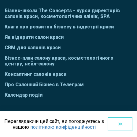
Бізнес-школа The Concepts - курси директорів
салонів краси, косметологічних клінік, SPA
Книги про розвиток бізнесу в індустрії краси
Як відкрити салон краси
CRM для салонів краси
Бізнес-план салону краси, косметологічного
центру, нейл-салону
Консалтинг салонів краси
Про Салонний Бізнес в Телеграм
Календар подій
Переглядаючи цей сайт, ви погоджуєтесь з
OK
нашою
політикою конфіденційності
СМ
В СОЦІАЛЬНИХ МЕРЕЖАХ