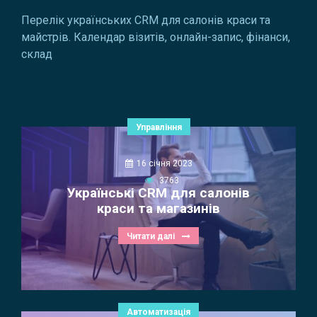
Перелік українських CRM для салонів краси та
майстрів. Календар візитів, онлайн-запис, фінанси,
склад
Управління
16 січня 2023
3763
Українські CRM для салонів
краси та магазинів
Читати далі
Автоматизація