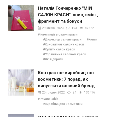
Наталія Гончаренко "МІЙ
САЛОН КРАСИ": опис, зміст,
фрагмент та бонуси
29 квітня 2023
103
87822
#Інвестиції в салон краси
#Директор салону краси
#Книги
#Консалтинг салону краси
#Купити салон краси
#Управління салоном краси
#Як відкрити
Контрактне виробництво
косметики: 7 порад, як
випустити власний бренд
25 грудня 2022
24
136416
#Private Lable
#Виробництво косметики