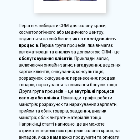
Перш ніж вибирати CRM для салону краси,
косметологічного або медичного центру,
подивіться на свій бізнес, як на
послідовність
процесів
. Перша група процесів, яка вимагає
автоматизації та аналізу за допомогою CRM - це
обслуговування клієнтів
. Приклади: запис,
включаючи онлайн-запис; нагадування; ведення
карток клієнтів; очікування; консультація;
розрахунок; скасування; перенесення; продаж
товарів; нарахування та списання бонусів тощо.
Друга група процесів – це
внутрішні процеси
салону або клініки
. Приклади: графік роботи
майстрів; розрахунок та нарахування зарплати;
прийом та облік товарів; завдання; виклик
майстра; облік витрати матеріалів тощо.
Наприкінці статті написано, де ви можете
отримати перелік всіх процесів салонів краси, на
випадок, якщо вам важко продумати та описати