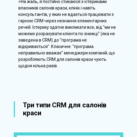
>На жаль, я постійно стикаюся з істериками
власників салонів краси, клінік і навіть
консультантів, у яких не вдається працювати з
гарною CRM через незнання елементарних
речей. Істерику здатне викликати все, від "ми не
можемо розрахувати клієнта по знижці" (яка не
заведена в CRM) до "програма не
відкривається". Класичне: "програма
неправильно вважає" менеджери компаній, що
розробляють CRM для салонів краси чують
щодня кілька разів.
Три типи CRM для салонів
краси