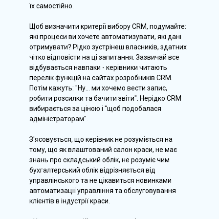
їх самостійно.
Щоб визначити критерії вибору CRM, подумайте:
які процеси ви хочете автоматизувати, які дані
отримувати? Рідко зустрінеш власників, здатних
чітко відповісти на ці запитання. Зазвичай все
відбувається навпаки - керівники читають
перелік функцій на сайтах розробників CRM.
Потім кажуть: "Ну... ми хочемо вести запис,
робити розсилки та бачити звіти". Нерідко CRM
вибирається за ціною і "щоб подобалася
адміністраторам".
З'ясовується, що керівник не розуміється на
тому, що як влаштований салон краси, не має
знань про складський облік, не розуміє чим
бухгалтерський облік відрізняється від
управлінського та не цікавиться новинками
автоматизації управління та обслуговування
клієнтів в індустрії краси.