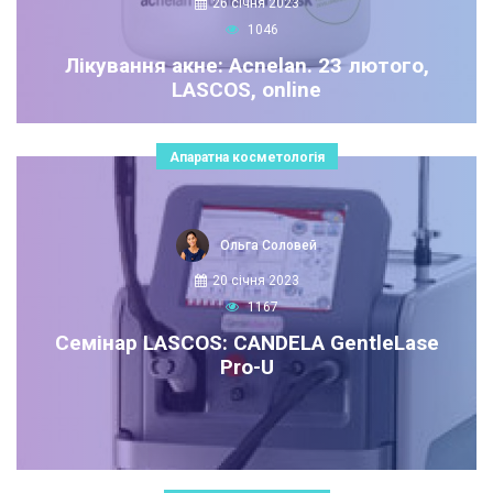
26 січня 2023
1046
Лікування акне: Acnelan. 23 лютого,
LASCOS, online
Апаратна косметологія
Ольга Соловей
20 січня 2023
1167
Семінар LASCOS: CANDELA GentleLase
Pro-U