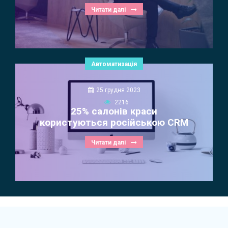
Читати далі
Автоматизація
25 грудня 2023
2216
25% салонів краси
користуються російською CRM
Читати далі