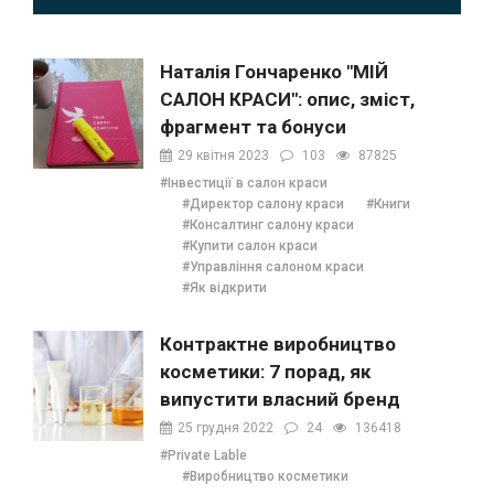
Наталія Гончаренко "МІЙ
САЛОН КРАСИ": опис, зміст,
фрагмент та бонуси
29 квітня 2023
103
87825
#Інвестиції в салон краси
#Директор салону краси
#Книги
#Консалтинг салону краси
#Купити салон краси
#Управління салоном краси
#Як відкрити
Контрактне виробництво
косметики: 7 порад, як
випустити власний бренд
25 грудня 2022
24
136418
#Private Lable
#Виробництво косметики