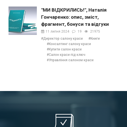
"МИ ВІДКРИЛИСЬ!", Наталія
Гончаренко: опис, зміст,
фрагмент, бонуси та відгуки
11 липня 2024
19
21975
#Директор салону краси
#Книги
#Консалтинг салону краси
#Купити салон краси
#Салон краси під ключ
#Управління салоном краси