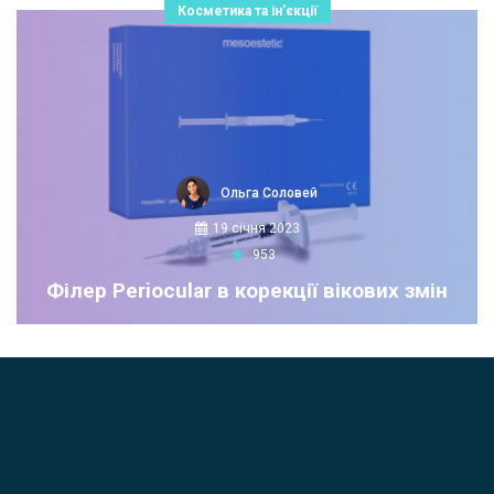
Косметика та ін'єкції
Ольга Соловей
19 січня 2023
953
Філер Periocular в корекції вікових змін