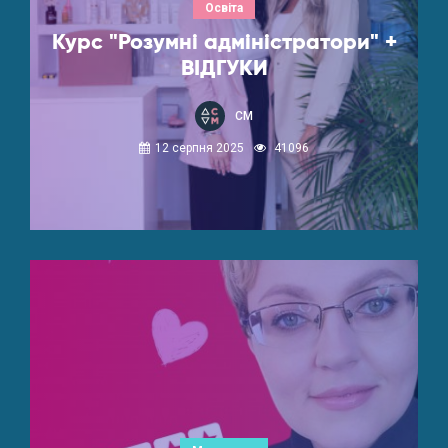
Освіта
Курс "Розумні адміністратори" +
ВІДГУКИ
СМ
12 серпня 2025
41096