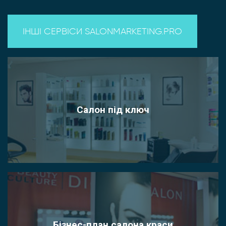
ІНШІ СЕРВІСИ SALONMARKETING.PRO
Салон під ключ
Бізнес-план салона краси