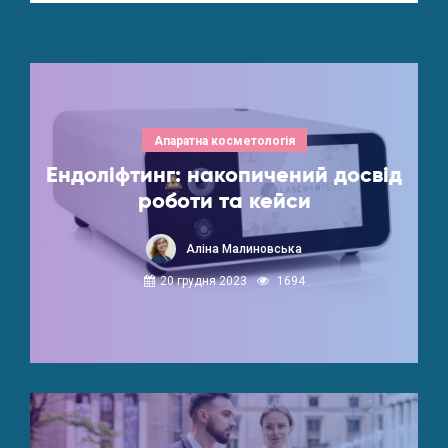
Апаратна косметологія
Ендоліфтинг: накопичений досвід
роботи та кейси
Аліна Малиновська
20 грудня 2023
1694