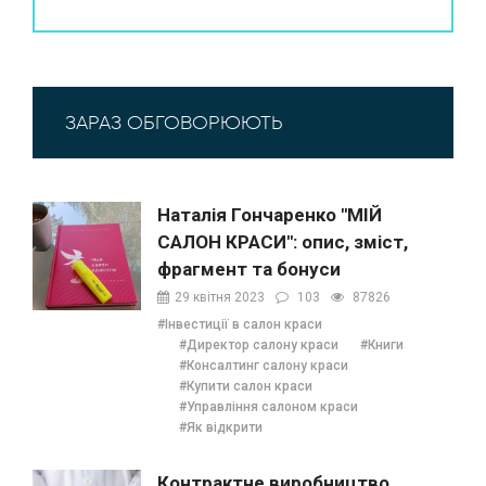
ЗАРАЗ ОБГОВОРЮЮТЬ
Наталія Гончаренко "МІЙ
САЛОН КРАСИ": опис, зміст,
фрагмент та бонуси
29 квітня 2023
103
87826
#Інвестиції в салон краси
#Директор салону краси
#Книги
#Консалтинг салону краси
#Купити салон краси
#Управління салоном краси
#Як відкрити
Контрактне виробництво