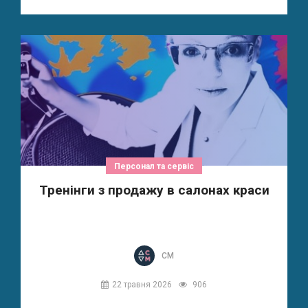
Персонал та сервіс
Тренінги з продажу в салонах краси
СМ
22 травня 2026
906