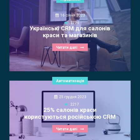
16 січня 2023
3779
Українські CRM для салонів
краси та магазинів
Читати далі
Автоматизація
25 грудня 2023
2217
25% салонів краси
користуються російською CRM
Читати далі