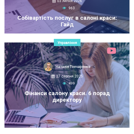
03 липня 2026
963
Cобівартість послуг в салоні краси:
Гайд
Управління
Наталія Гончаренко
27 серпня 2025
499
Фінанси салону краси. 6 порад
директору