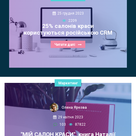
25 грудня 2023
2209
25% салонів краси
користуються російською CRM
Читати далі
Маркетинг
Олена Яркова
29 квітня 2023
103
87822
"МІЙ САЛОН КРАСИ", книга Наталії