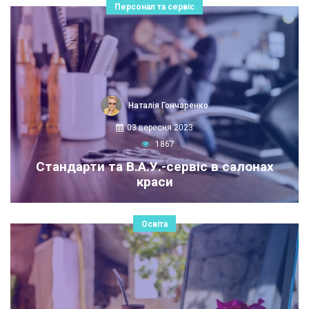
Персонал та сервіс
Наталія Гончаренко
03 вересня 2023
1867
Стандарти та В.А.У.-сервіс в салонах
краси
Освіта