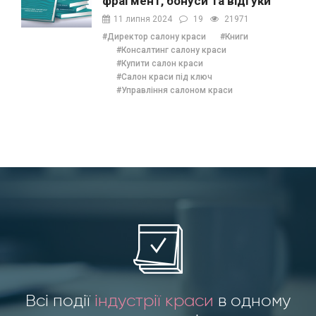
фрагмент, бонуси та відгуки
11 липня 2024
19
21971
#Директор салону краси
#Книги
#Консалтинг салону краси
#Купити салон краси
#Салон краси під ключ
#Управління салоном краси
Всі події
індустрії краси
в одному