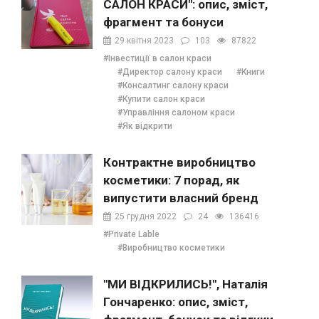
САЛОН КРАСИ": опис, зміст,
фрагмент та бонуси
29 квітня 2023
103
87822
#Інвестиції в салон краси
#Директор салону краси
#Книги
#Консалтинг салону краси
#Купити салон краси
#Управління салоном краси
#Як відкрити
Контрактне виробництво
косметики: 7 порад, як
випустити власний бренд
25 грудня 2022
24
136416
#Private Lable
#Виробництво косметики
"МИ ВІДКРИЛИСЬ!", Наталія
Гончаренко: опис, зміст,