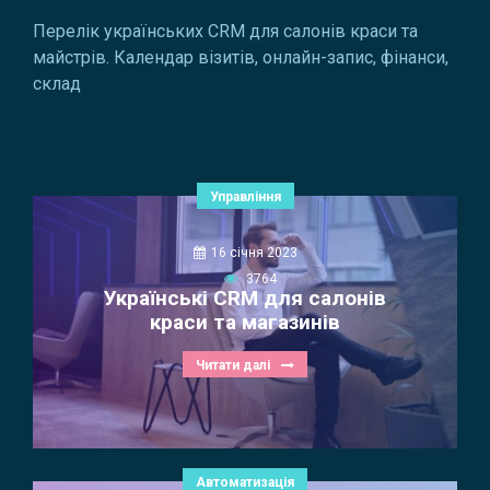
Перелік українських CRM для салонів краси та
майстрів. Календар візитів, онлайн-запис, фінанси,
склад
Управління
16 січня 2023
3764
Українські CRM для салонів
краси та магазинів
Читати далі
Автоматизація