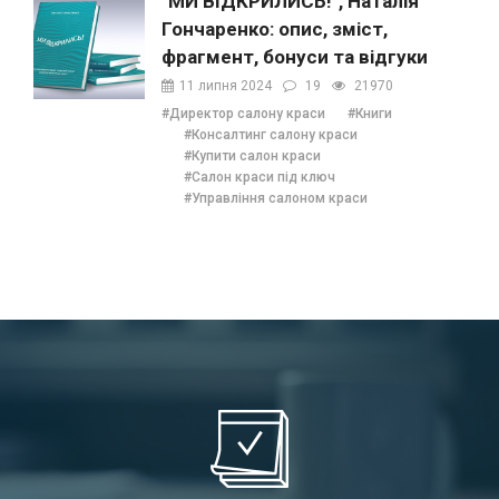
"МИ ВІДКРИЛИСЬ!", Наталія
Гончаренко: опис, зміст,
фрагмент, бонуси та відгуки
11 липня 2024
19
21970
#Директор салону краси
#Книги
#Консалтинг салону краси
#Купити салон краси
#Салон краси під ключ
#Управління салоном краси