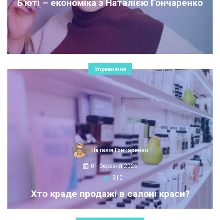
Б'юті – економіка з Наталією Гончаренко
Управління
Наталія Гончаренко
01 березня 2026
310
Хто краде продажі в салоні краси?