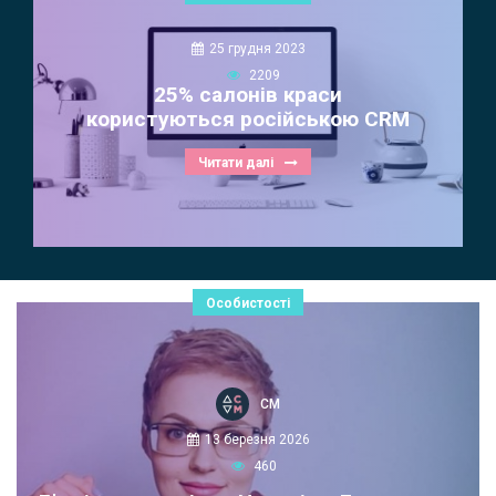
25 грудня 2023
2209
25% салонів краси
користуються російською CRM
Читати далі
Особистості
СМ
13 березня 2026
460