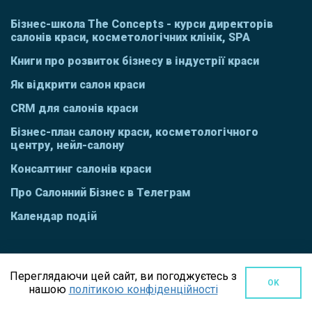
Бізнес-школа The Concepts - курси директорів
салонів краси, косметологічних клінік, SPA
Книги про розвиток бізнесу в індустрії краси
Як відкрити салон краси
CRM для салонів краси
Бізнес-план салону краси, косметологічного
центру, нейл-салону
Консалтинг салонів краси
Про Салонний Бізнес в Телеграм
Календар подій
Переглядаючи цей сайт, ви погоджуєтесь з
OK
нашою
політикою конфіденційності
СМ
В СОЦІАЛЬНИХ МЕРЕЖАХ