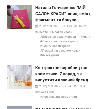
Наталія Гончаренко "МІЙ
САЛОН КРАСИ": опис, зміст,
фрагмент та бонуси
29 квітня 2023
103
87821
#Інвестиції в салон краси
#Директор салону краси
#Книги
#Консалтинг салону краси
#Купити салон краси
#Управління салоном краси
#Як відкрити
Контрактне виробництво
косметики: 7 порад, як
випустити власний бренд
25 грудня 2022
24
136415
#Private Lable
#Виробництво косметики