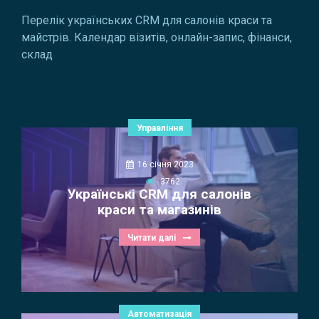
Перелік українських CRM для салонів краси та
майстрів. Календар візитів, онлайн-запис, фінанси,
склад
Управління
16 січня 2023
3762
Українські CRM для салонів
краси та магазинів
Читати далі
Автоматизація