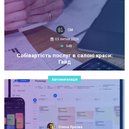
СМ
03 липня 2026
948
Cобівартість послуг в салоні краси:
Гайд
Автоматизація
Олена Яркова