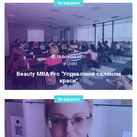
Як відкрити
СМ
18 березня 2026
1885
Beauty MBA Pro "Управління салоном
краси"
Як відкрити