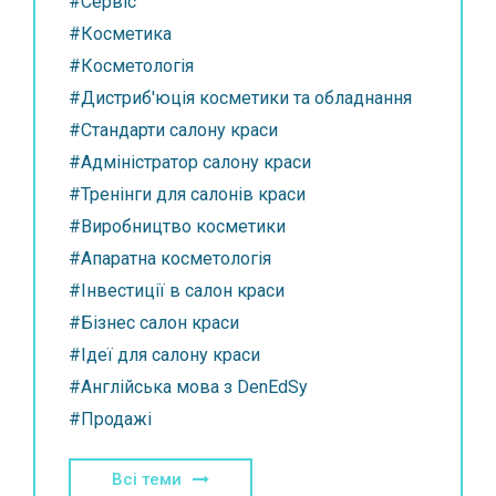
#Сервіс
#Косметика
#Косметологія
#Дистриб'юція косметики та обладнання
#Стандарти салону краси
#Адміністратор салону краси
#Тренінги для салонів краси
#Виробництво косметики
#Апаратна косметологія
#Інвестиції в салон краси
#Бізнес салон краси
#Ідеї для салону краси
#Англійська мова з DenEdSy
#Продажі
Всі теми