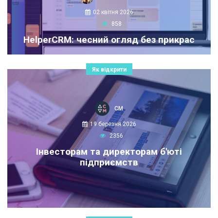
02 квітня 2026
858
HelperCRM: чесний огляд без прикрас
Як відкрити
СМ
19 березня 2026
2356
Інвесторам та директорам б'юті
підприємств