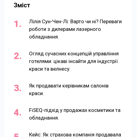
Зміст
Лілія Сун-Чен-Лі: Варто чи ні? Переваги
роботи з дилерами лазерного
обладнання.
Огляд сучасних концепцій управління
готелями: цікаві інсайти для індустрії
краси та велнесу.
Як продавати керівникам салонів
краси.
FiSEQ-підхід у продажах косметики та
обладнання.
Кейс: Як страхова компанія продавала