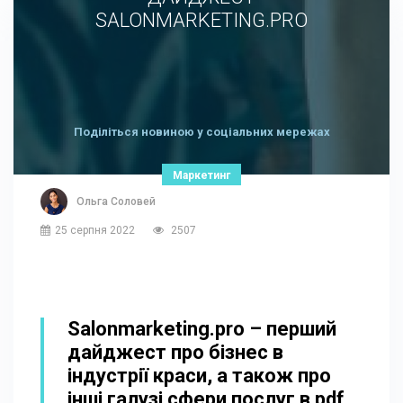
SALONMARKETING.PRO
Поділіться новиною у соціальних мережах
Маркетинг
Ольга Соловей
25 серпня 2022
2507
Salonmarketing.pro – перший
дайджест про бізнес в
індустрії краси, а також про
інші галузі сфери послуг в pdf