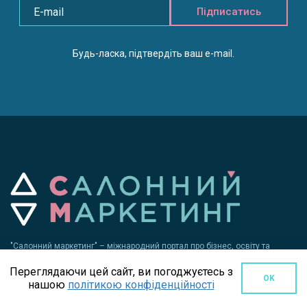
Підписатись
Будь-ласка, підтвердіть ваш e-mail.
"Салонний маркетинг" – міжнародний портал про бізнес, освіту та
технології в сфері послуг. Всі права захищені. Передрук матеріалів
Переглядаючи цей сайт, ви погоджуєтесь з
заборонено. За достовірність інформації, що розміщена на правах
OK
нашою
політикою конфіденційності
реклами, відповідальність несе рекламодавець.