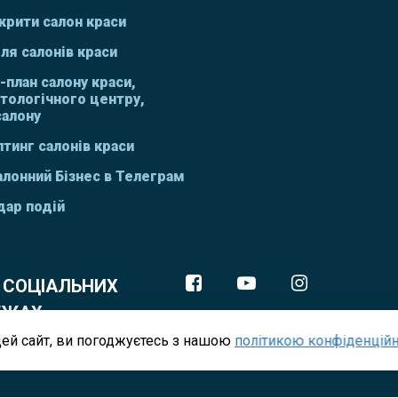
крити салон краси
ля салонів краси
-план салону краси,
тологічного центру,
салону
тинг салонів краси
алонний Бізнес в Телеграм
дар подій
 СОЦІАЛЬНИХ
ЕЖАХ
ей сайт, ви погоджуєтесь з нашою
політикою конфіденційн