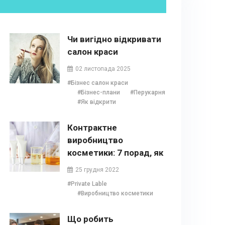
Чи вигідно відкривати
салон краси
02 листопада 2025
#Бізнес салон краси
#Бізнес-плани
#Перукарня
#Як відкрити
Контрактне
виробництво
косметики: 7 порад, як
випустити власний
25 грудня 2022
бренд
#Private Lable
#Виробництво косметики
Що робить