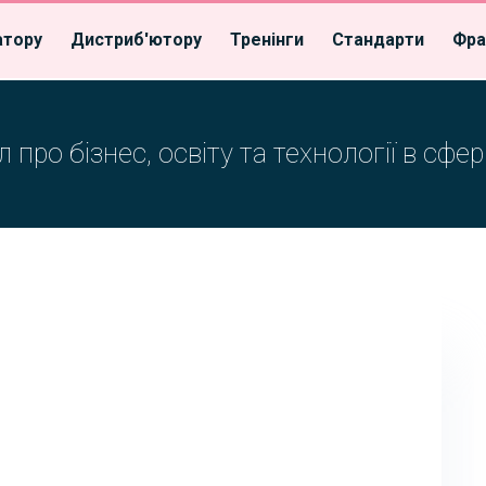
атору
Дистриб'ютору
Тренінги
Стандарти
Фра
 про бізнес, освіту та технології в сфер