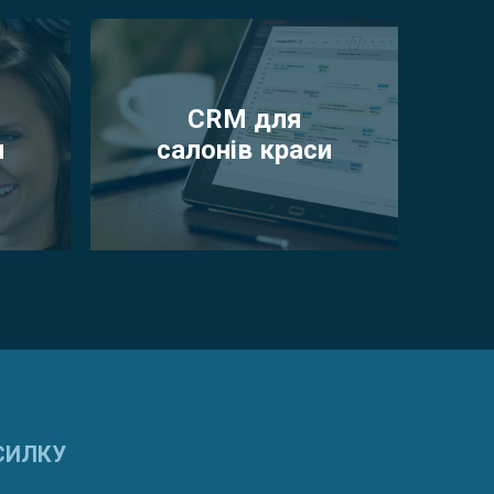
CRM для
и
салонів краси
СИЛКУ