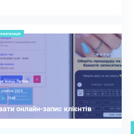
оматизація
ук'янець Любов
 серпня 2023
2948
ати онлайн-запис клієнтів