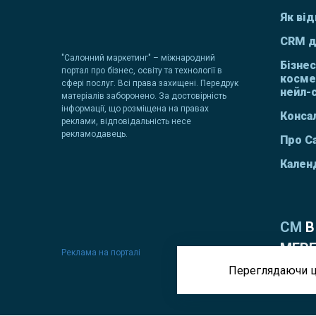
Як від
CRM д
"Салонний маркетинг" – міжнародний
Бізнес
портал про бізнес, освіту та технології в
косме
сфері послуг. Всі права захищені. Передрук
нейл-
матеріалів заборонено. За достовірність
інформації, що розміщена на правах
Консал
реклами, відповідальність несе
рекламодавець.
Про С
Кален
СМ
В
МЕР
Реклама на порталі
Переглядаючи ц