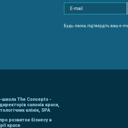
Будь-ласка, підтвердіть ваш e-mai
с-школа The Concepts -
директорів салонів краси,
ологічних клінік, SPA
про розвиток бізнесу в
рії краси