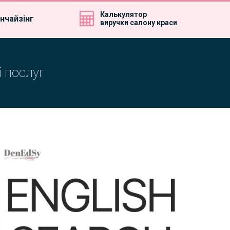
Калькулятор
нчайзінг
виручки салону краси
і послуг