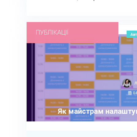
ПУБЛІКАЦІЇ
Авт
Л
04
Як майстрам налаштув