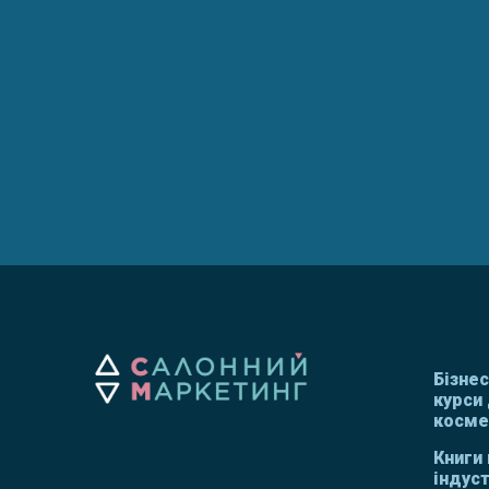
Бізне
курси 
космет
Книги 
індуст