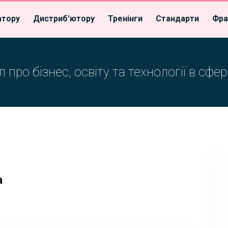
атору
Дистриб'ютору
Тренінги
Стандарти
Фра
 про бізнес, освіту та технології в сфер
а