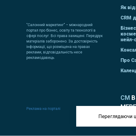
Як від
CRM д
"Салонний маркетинг" – міжнародний
Бізнес
портал про бізнес, освіту та технології в
косме
сфері послуг. Всі права захищені. Передрук
нейл-
матеріалів заборонено. За достовірність
інформації, що розміщена на правах
Консал
реклами, відповідальність несе
рекламодавець.
Про С
Кален
СМ
В
МЕР
Реклама на порталі
Переглядаючи ц