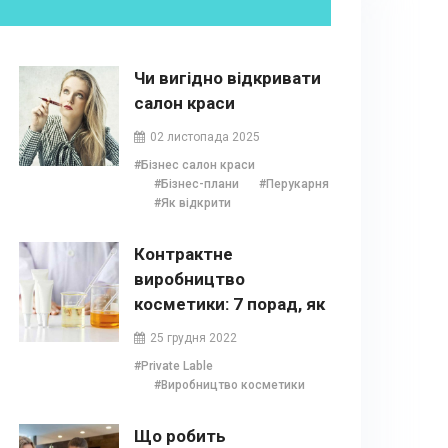
Чи вигідно відкривати
салон краси
02 листопада 2025
#Бізнес салон краси
#Бізнес-плани
#Перукарня
#Як відкрити
Контрактне
виробництво
косметики: 7 порад, як
випустити власний
25 грудня 2022
бренд
#Private Lable
#Виробництво косметики
Що робить