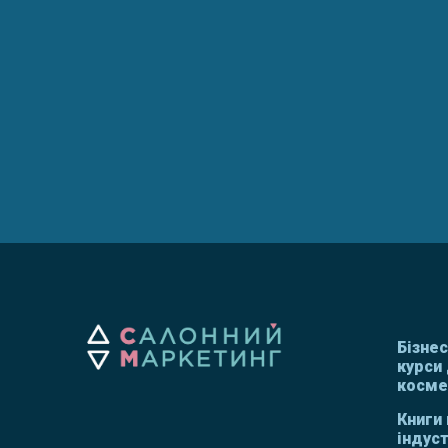
Бізне
курси 
космет
Книги 
індуст