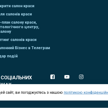
крити салон краси
ля салонів краси
-план салону краси,
тологічного центру,
салону
тинг салонів краси
алонний Бізнес в Телеграм
дар подій
 СОЦІАЛЬНИХ
ЕЖАХ
ей сайт, ви погоджуєтесь з нашою
політикою конфіденційн