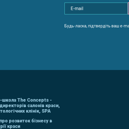
Будь-ласка, підтвердіть ваш e-mai
с-школа The Concepts -
директорів салонів краси,
ологічних клінік, SPA
про розвиток бізнесу в
рії краси