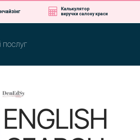
Калькулятор
нчайзінг
виручки салону краси
і послуг