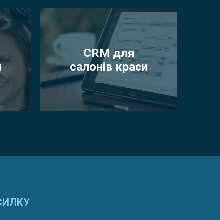
CRM для
и
салонів краси
СИЛКУ