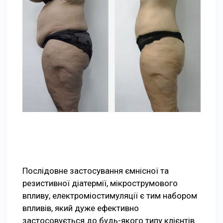
Послідовне застосування ємнісної та
резистивної діатермії, мікрострумового
впливу, електроміостимуляції є тим набором
впливів, який дуже ефективно
застосовується до будь-якого типу клієнтів