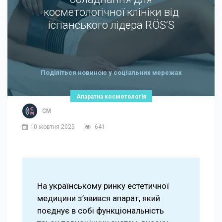
косметологічної клініки від
іспанського лідера RÖS’S
Поділіться новиною у соціальних мережах
Апаратна косметологія
СМ
10 жовтня 2025
641
На українському ринку естетичної
медицини з’явився апарат, який
поєднує в собі функціональність