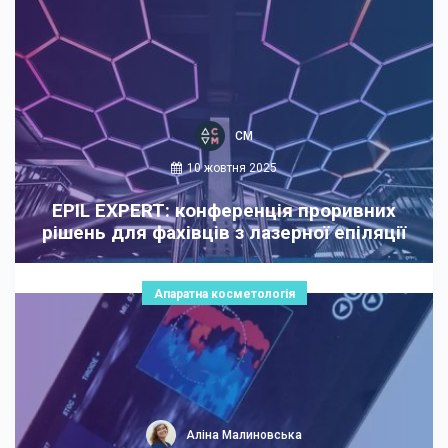
СМ
10 жовтня 2025
EPIL EXPERT: конференція проривних
рішень для фахівців з лазерної епіляції
Апаратна косметологія
Аліна Малиновська