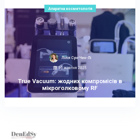
Апаратна косметологія
Лілія Сун-Чен-Лі
10 жовтня 2025
True Vacuum: жодних компромісів в
мікроголковому RF