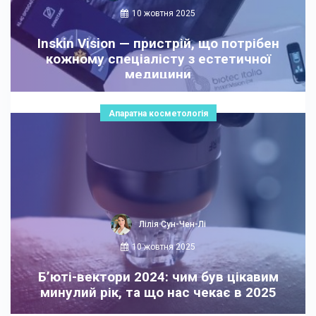
10 жовтня 2025
Inskin Vision — пристрій, що потрібен
кожному спеціалісту з естетичної
медицини
Апаратна косметологія
Лілія Сун-Чен-Лі
10 жовтня 2025
Б’юті-вектори 2024: чим був цікавим
минулий рік, та що нас чекає в 2025