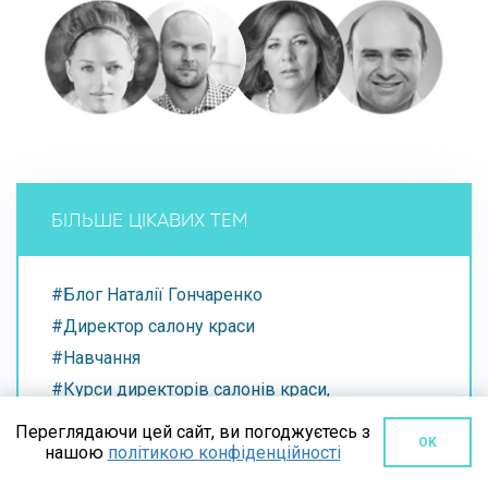
БІЛЬШЕ ЦІКАВИХ ТЕМ
#Блог Наталії Гончаренко
#Директор салону краси
#Навчання
#Курси директорів салонів краси,
косметологічних клінік та SPA
Переглядаючи цей сайт, ви погоджуєтесь з
#Ціноутворення салону краси
OK
нашою
політикою конфіденційності
#Управління салоном краси