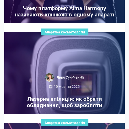
Чому платформу Alma Harmony
називають клінікою в одному апараті
Апаратна косметологія
Лілія Сун-Чен-Лі
10 жовтня 2025
Лазерна епіляція: як обрати
обладнання, щоб заробляти
Апаратна косметологія