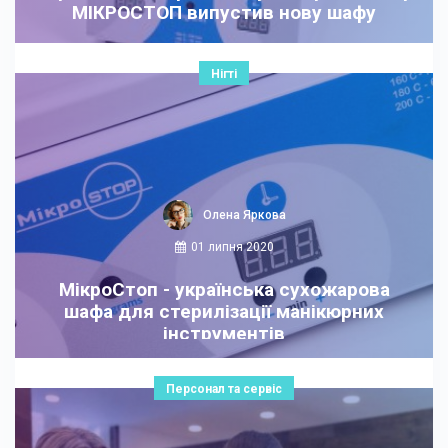
МІКРОСТОП випустив нову шафу
Нігті
Олена Яркова
01 липня 2020
МікроСтоп - українська сухожарова
шафа для стерилізації манікюрних
інструментів
Персонал та сервіс