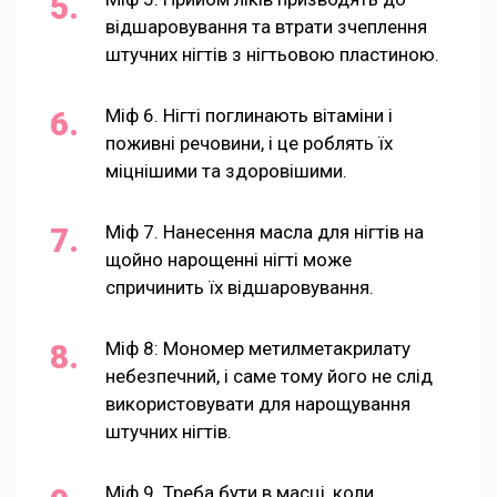
відшаровування та втрати зчеплення
штучних нігтів з нігтьовою пластиною.
Міф 6. Нігті поглинають вітаміни і
поживні речовини, і це роблять їх
міцнішими та здоровішими.
Міф 7. Нанесення масла для нігтів на
щойно нарощенні нігті може
спричинить їх відшаровування.
Міф 8: Мономер метилметакрилату
небезпечний, і саме тому його не слід
використовувати для нарощування
штучних нігтів.
Міф 9. Треба бути в масці, коли