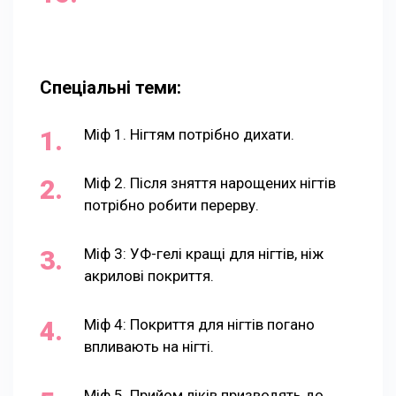
Спецiальнi теми:
Міф 1. Нігтям потрібно дихати.
Міф 2. Після зняття нарощених нігтів
потрібно робити перерву.
Міф 3: УФ-гелі кращі для нігтів, ніж
акрилові покриття.
Міф 4: Покриття для нігтів погано
впливають на нігті.
Міф 5. Прийом ліків призводять до