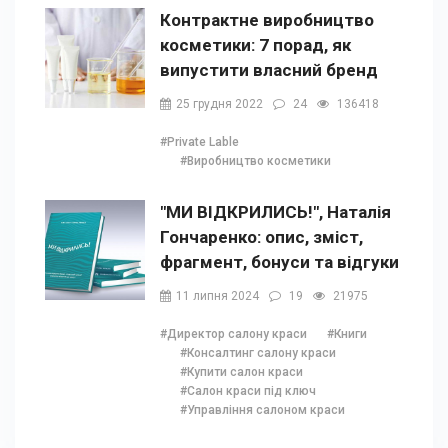
Контрактне виробництво
косметики: 7 порад, як
випустити власний бренд
25 грудня 2022
24
136418
#Private Lable
#Виробництво косметики
"МИ ВІДКРИЛИСЬ!", Наталія
Гончаренко: опис, зміст,
фрагмент, бонуси та відгуки
11 липня 2024
19
21975
#Директор салону краси
#Книги
#Консалтинг салону краси
#Купити салон краси
#Салон краси під ключ
#Управління салоном краси