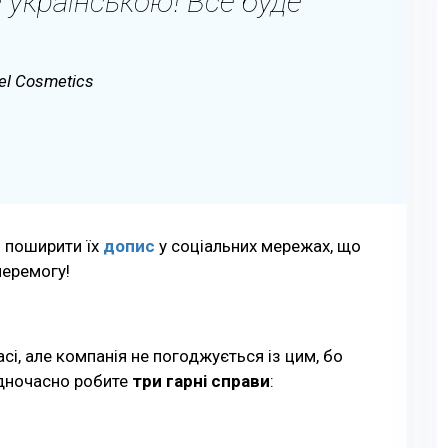
 українською! Все буде
el Cosmetics
 поширити їх
допис
у соціальних мережах, що
перемогу!
сі, але компанія не погоджується із цим, бо
одночасно робите
три гарні справи
: