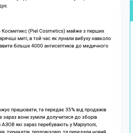
дує.
ь Косметикс (Piel Cosmetics) майже з перших
рячіші миті, в той час як лунали вибуху навколо
ставити більше 4000 антисептиків до медичного
вжує працювати, та передає 35% від продажів
 зараз вони зуміли долучитися до зборів
 АЗОВ які зараз перебувають у Маріуполі,
, турнікетів, тепловізовір, та передали новий