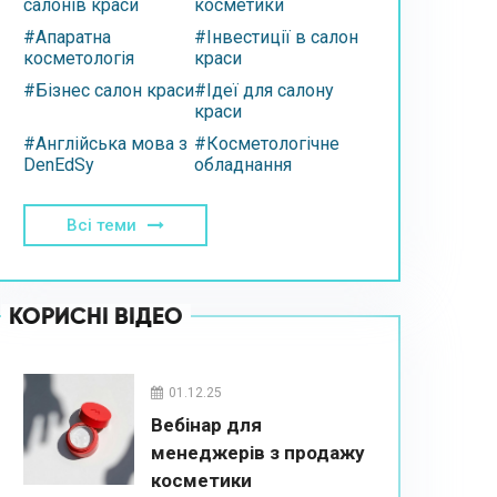
салонів краси
косметики
#Апаратна
#Інвестиції в салон
косметологія
краси
#Бізнес салон краси
#Ідеї для салону
краси
#Англійська мова з
#Косметологічне
DenEdSy
обладнання
Всі теми
КОРИСНІ ВІДЕО
01.12.25
Вебінар для
менеджерів з продажу
косметики