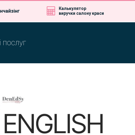
Калькулятор
нчайзінг
виручки салону краси
і послуг