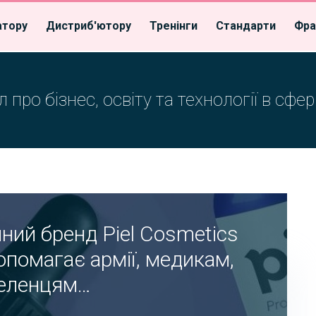
атору
Дистриб'ютору
Тренінги
Стандарти
Фра
 про бізнес, освіту та технології в сфер
ний бренд Piel Cosmetics
опомагає армії, медикам,
еленцям…