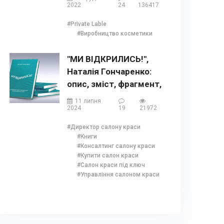
бренд
2022
24
136417
#Private Lable
#Виробництво косметики
"МИ ВІДКРИЛИСЬ!",
Наталія Гончаренко:
опис, зміст, фрагмент,
бонуси та відгуки
11 липня
2024
19
21972
#Директор салону краси
#Книги
#Консалтинг салону краси
#Купити салон краси
#Салон краси під ключ
#Управління салоном краси