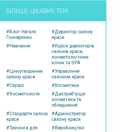
БІЛЬШЕ ЦІКАВИХ ТЕМ
#Блог Наталії
#Директор салону
Гончаренко
краси
#Навчання
#Курси директорів
салонів краси,
косметологічних
клінік та SPA
#Ціноутворення
#Управління
салону краси
салоном краси
#Сервіс
#Косметика
#Косметологія
#Дистриб'юція
косметики та
обладнання
#Стандарти салону
#Адміністратор
краси
салону краси
#Тренінги для
#Виробництво