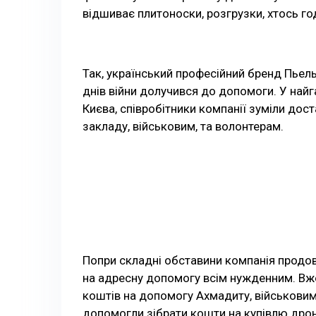
відшиває плитоноски, розгрузки, хтось го
Так, український професійний бренд Пьел
днів війни долучився до допомоги. У найга
Києва, співробітники компанії зуміли до
закладу, військовим, та волонтерам.
Попри складні обставини компанія продо
на адресну допомогу всім нужденним. Вже
коштів на допомогу Ахмадиту, військовим
допомогли зібрати кошти на купівлю дронів