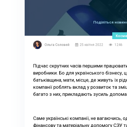
Поділіться новин
Космет
Ольга Соловей
25 квітня 2022
1246
Підчас скрутних часів першими працювати
виробники. Бо для українського бізнесу, ц
батьківщина, мати, місце, де живуть їх рід
компанії роблять вклад у розвиток та змі
багато з них, прикладають зусиль допо
Саме українські компанії, не вагаючись, 
фінансову та матеріальну допомогу СЗУ т