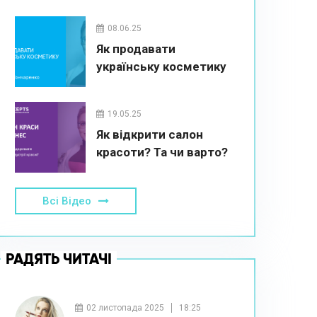
08.06.25
Як продавати
українську косметику
19.05.25
Як відкрити салон
красоти? Та чи варто?
Всі Відео
РАДЯТЬ ЧИТАЧІ
02 листопада 2025
18:25