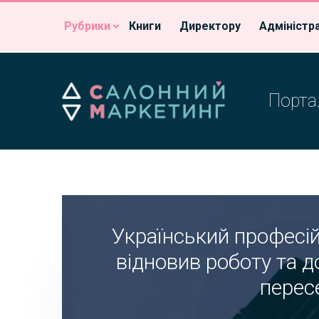
Рубрики
Книги
Директору
Адміністр
Портал
Український професій
відновив роботу та д
перес