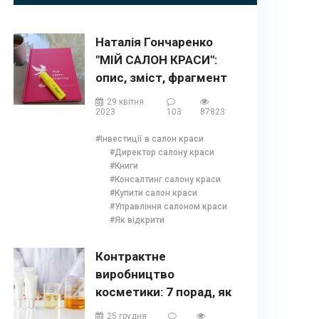
Наталія Гончаренко
"МІЙ САЛОН КРАСИ":
опис, зміст, фрагмент
та бонуси
29 квітня
2023
103
87823
#Інвестиції в салон краси
#Директор салону краси
#Книги
#Консалтинг салону краси
#Купити салон краси
#Управління салоном краси
#Як відкрити
Контрактне
виробництво
косметики: 7 порад, як
випустити власний
25 грудня