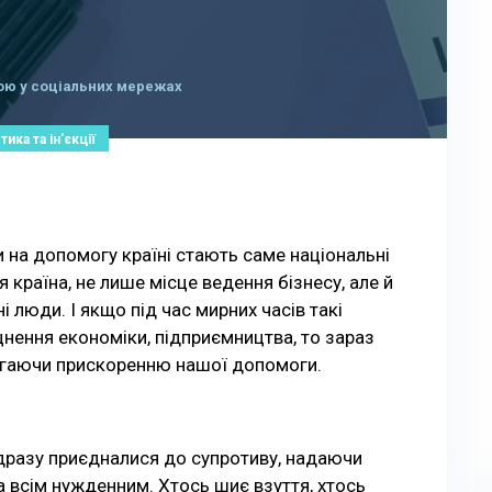
ою у соціальних мережах
ика та ін'єкції
 на допомогу країні стають саме національні
я країна, не лише місце ведення бізнесу, але й
ні люди. І якщо під час мирних часів такі
цнення економіки, підприємництва, то зараз
магаючи прискоренню нашої допомоги.
одразу приєдналися до супротиву, надаючи
а всім нужденним. Хтось шиє взуття, хтось