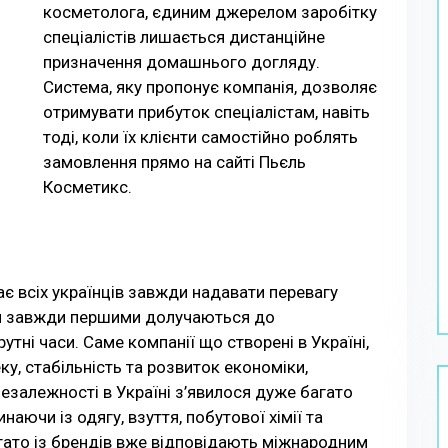
косметолога, єдиним джерелом заробітку
спеціалістів лишається дистанційне
призначення домашнього догляду.
Система, яку пропонує компанія, дозволяє
отримувати прибуток спеціалістам, навіть
тоді, коли їх клієнти самостійно роблять
замовлення прямо на сайті Пьєль
Косметикс.
є всіх українців завжди надавати перевагу
ни завжди першими долучаються до
утні часи. Саме компанії що створені в Україні,
у, стабільність та розвиток економіки,
незалежності в Україні з’явилося дуже багато
наючи із одягу, взуття, побутової хімії та
ато із брендів вже відповідають міжнародним