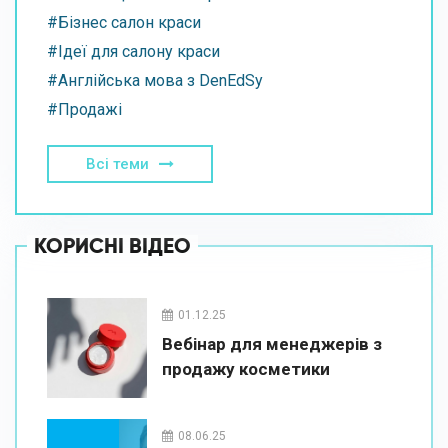
#Бізнес салон краси
#Ідеї для салону краси
#Англійська мова з DenEdSy
#Продажі
Всі теми
КОРИСНІ ВІДЕО
01.12.25
Вебінар для менеджерів з
продажу косметики
08.06.25