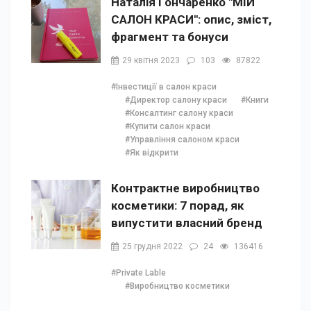
Наталія Гончаренко "МІЙ
САЛОН КРАСИ": опис, зміст,
фрагмент та бонуси
29 квітня 2023
103
87822
#Інвестиції в салон краси
#Директор салону краси
#Книги
#Консалтинг салону краси
#Купити салон краси
#Управління салоном краси
#Як відкрити
Контрактне виробництво
косметики: 7 порад, як
випустити власний бренд
25 грудня 2022
24
136416
#Private Lable
#Виробництво косметики