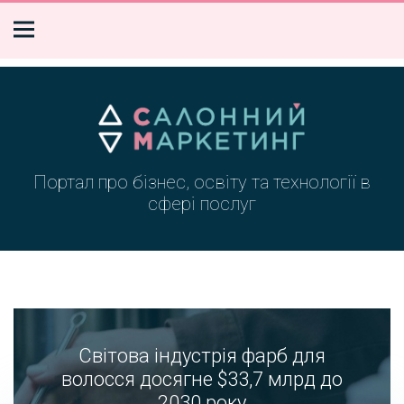
Портал про бізнес, освіту та технології в
сфері послуг
Cвітова індустрія фарб для
волосся досягне $33,7 млрд до
2030 року