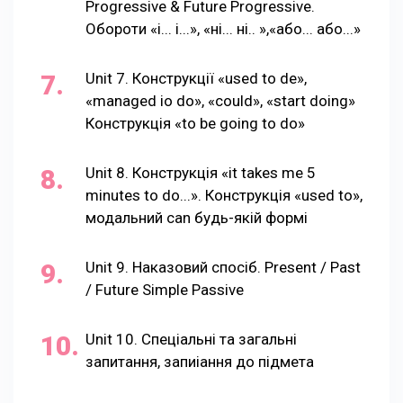
Progressive & Future Progressive.
Обороти «і... і...», «ні... ні.. »,«або... або...»
Unit 7. Конструкції «used to de»,
«managed io do», «could», «start doing»
Конструкція «to be going to do»
Unit 8. Конструкція «it takes me 5
minutes to do...». Конструкція «used to»,
модальний can будь-якій формі
Unit 9. Наказовий спосіб. Present / Past
/ Future Simple Passive
Unit 10. Спеціальні та загальні
запитання, запиіання до підмета