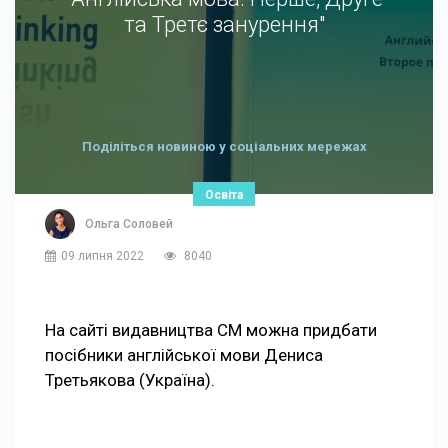
та Третє занурення"
Поділіться новиною у соціальних мережах
Освіта
Ольга Соловей
09 липня 2022
8040
На сайті видавництва СМ можна придбати
посібники англійської мови Дениса
Третьякова (Україна).