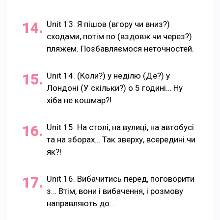
Unit 13. Я пішов (вгору чи вниз?)
сходами, потім по (вздовж чи через?)
пляжем. Позбавляємося неточностей.
Unit 14. (Коли?) у неділю (Де?) у
Лондоні (У скільки?) о 5 годині… Ну
хіба не кошмар?!
Unit 15. На столі, на вулиці, на автобусі
та на зборах… Так зверху, всередині чи
як?!
Unit 16. Вибачитись перед, поговорити
з… Втім, вони і вибачення, і розмову
направляють до…