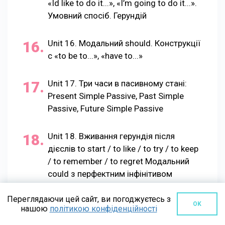
«Id like to do it...», «I’m going to do it...».
Умовний спосіб. Герундій
Unit 16. Модальний should. Конструкції
c «to be to...», «have to...»
Unit 17. Три часи в пасивному стані:
Present Simple Passive, Past Simple
Passive, Future Simple Passive
Unit 18. Вживання герундія після
дієслів to start / to like / to try / to keep
/ to remember / to regret Модальний
could з перфектним інфінітивом
Переглядаючи цей сайт, ви погоджуєтесь з
Unit 19. Перфектний інфінітив І
OK
нашою
політикою конфіденційності
модальний саn