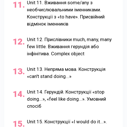
Unit 11. Вживання some/any з
необчислювальними іменниками.
Конструкції з «to have». Присвійний
відмінок іменників
Unit 12. Прислівники much, many, many
few little. Вживання герундія або
інфінітива. Complex object
Unit 13. Непряма мова. Конструкція
«сan't stand doing...»
Unit 14. Герундій. Конструкції «stop
doing...», «feel like doing...». Умовний
спосіб
Unit 15. Конструкції «I would do it...».