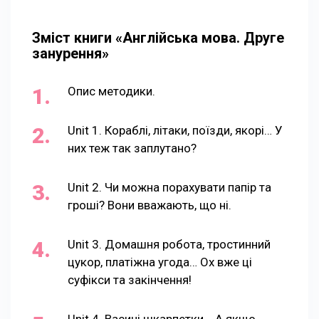
Зміст книги «Англійська мова. Друге
занурення»
Опис методики.
Unit 1. Кораблі, літаки, поїзди, якорі… У
них теж так заплутано?
Unit 2. Чи можна порахувати папір та
гроші? Вони вважають, що ні.
Unit 3. Домашня робота, тростинний
цукор, платіжна угода… Ох вже ці
суфікси та закінчення!