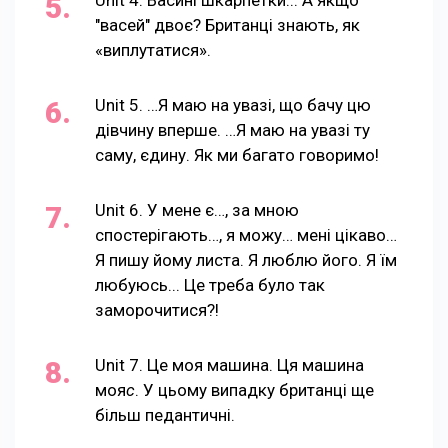
Unit 4. Васині шкарпетки... А якщо
"васей" двоє? Британці знають, як
«виплутатися».
Unit 5. …Я маю на увазі, що бачу цю
дівчину вперше. …Я маю на увазі ту
саму, єдину. Як ми багато говоримо!
Unit 6. У мене є…, за мною
спостерігають…, я можу… мені цікаво…
Я пишу йому листа. Я люблю його. Я їм
любуюсь... Це треба було так
заморочитися?!
Unit 7. Це моя машина. Ця машина
моя
с
. У цьому випадку британці ще
більш педантичні.