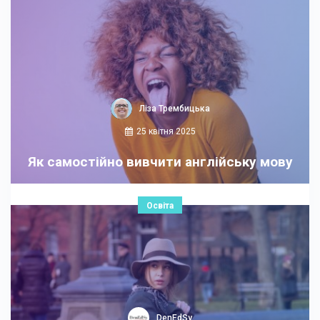
Ліза Трембицька
25 квітня 2025
Як самостійно вивчити англійську мову
Освіта
DenEdSy