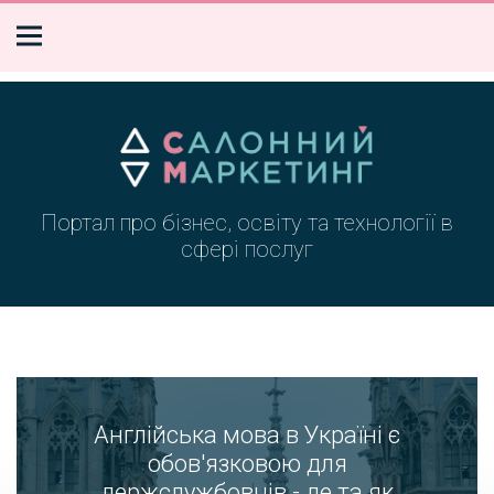
Портал про бізнес, освіту та технології в
сфері послуг
Англійська мова в Україні є
обов'язковою для
держслужбовців - де та як