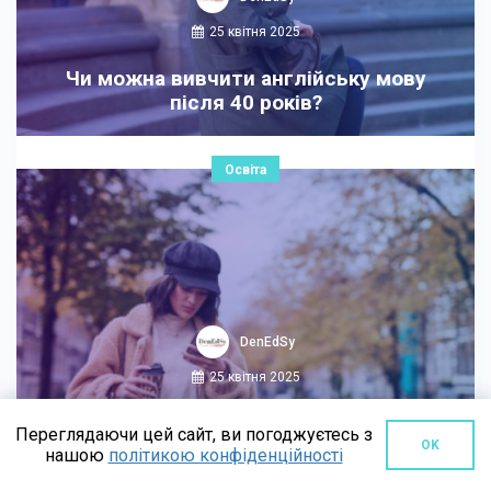
25 квітня 2025
Чи можна вивчити англійську мову
після 40 років?
Освіта
DenEdSy
25 квітня 2025
Вчу англійську мову онлайн, цікавлюсь
Переглядаючи цей сайт, ви погоджуєтесь з
британською культурою наживо
OK
нашою
політикою конфіденційності