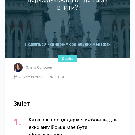
вчити?
Поділіться новиною у соціальних мережах
Освіта
Ольга Соловей
25 квітня 2025
3134
Зміст
Категорії посад держслужбовців, для
яких англійська має бути
обов'язковою.