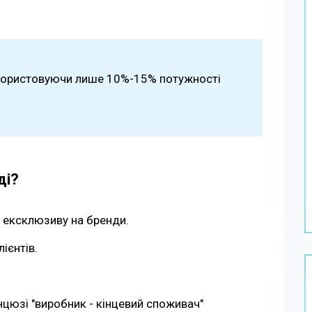
икористовуючи лише 10%-15% потужності
ді?
 ексклюзиву на бренди.
ієнтів.
анцюзі "виробник - кінцевий споживач"