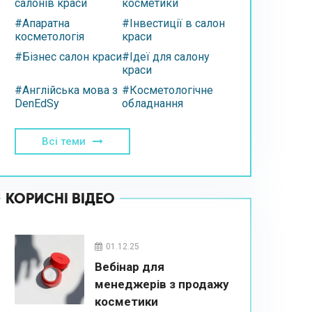
салонів краси
косметики
#Апаратна
#Інвестиції в салон
косметологія
краси
#Бізнес салон краси
#Ідеї для салону
краси
#Англійська мова з
#Косметологічне
DenEdSy
обладнання
Всі теми
КОРИСНІ ВІДЕО
01.12.25
Вебінар для
менеджерів з продажу
косметики