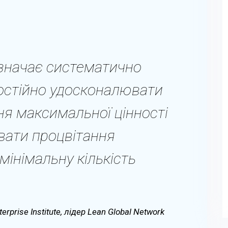
значає систематично
остійно удосконалювати
ня максимальної цінності
вати процвітання
мінімальну кількість
prise Institute, лідер Lean Global Network