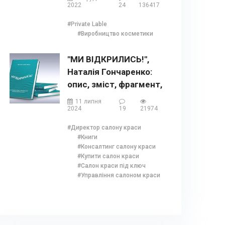
бренд
2022
24
136417
#Private Lable
#Виробництво косметики
"МИ ВІДКРИЛИСЬ!",
Наталія Гончаренко:
опис, зміст, фрагмент,
бонуси та відгуки
11 липня
2024
19
21974
#Директор салону краси
#Книги
#Консалтинг салону краси
#Купити салон краси
#Салон краси під ключ
#Управління салоном краси