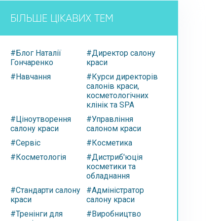
БІЛЬШЕ ЦІКАВИХ ТЕМ
#Блог Наталії
#Директор салону
Гончаренко
краси
#Навчання
#Курси директорів
салонів краси,
косметологічних
клінік та SPA
#Ціноутворення
#Управління
салону краси
салоном краси
#Сервіс
#Косметика
#Косметологія
#Дистриб'юція
косметики та
обладнання
#Стандарти салону
#Адміністратор
краси
салону краси
#Тренінги для
#Виробництво