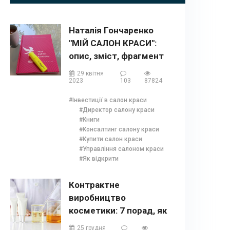
Наталія Гончаренко
"МІЙ САЛОН КРАСИ":
опис, зміст, фрагмент
та бонуси
29 квітня
2023
103
87824
#Інвестиції в салон краси
#Директор салону краси
#Книги
#Консалтинг салону краси
#Купити салон краси
#Управління салоном краси
#Як відкрити
Контрактне
виробництво
косметики: 7 порад, як
випустити власний
25 грудня