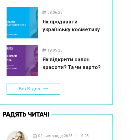
08.06.25
Як продавати
українську косметику
19.05.25
Як відкрити салон
красоти? Та чи варто?
Всі Відео
РАДЯТЬ ЧИТАЧІ
02 листопада 2025
18:25