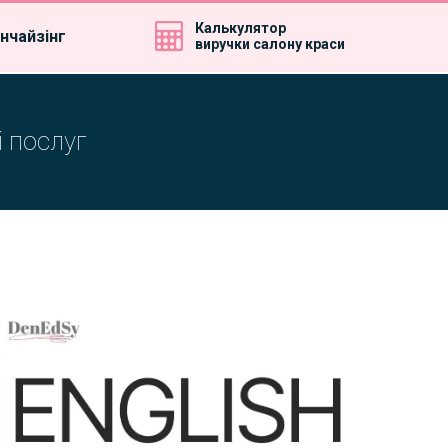
Калькулятор
нчайзінг
виручки салону краси
і послуг