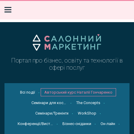
Портал про бізнес, освіту та технології в
сфері послуг
Всі події
Авторський курс Наталії Гончаренко
Семінари для косметологів
The Concepts
Семінари/Тренінги
WorkShop
Конференції/Виставки
Бізнес-сніданки
Он-лайн