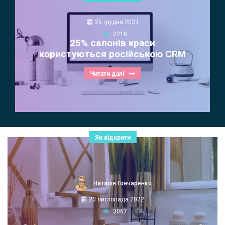
25 грудня 2023
2218
25% салонів краси
користуються російською CRM
Читати далі
Як відкрити
Наталія Гончаренко
20 листопада 2022
3067