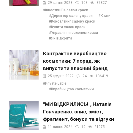
29 квітня 2023
103
87827
#Інвестиції в салон краси
#Директор салону краси
#Книги
#Консалтинг салону краси
#Купити салон краси
#Управління салоном краси
#Як відкрити
Контрактне виробництво
косметики: 7 порад, як
випустити власний бренд
25 грудня 2022
24
136419
#Private Lable
#Виробництво косметики
"МИ ВІДКРИЛИСЬ!", Наталія
Гончаренко: опис, зміст,
фрагмент, бонуси та відгуки
11 липня 2024
19
21975