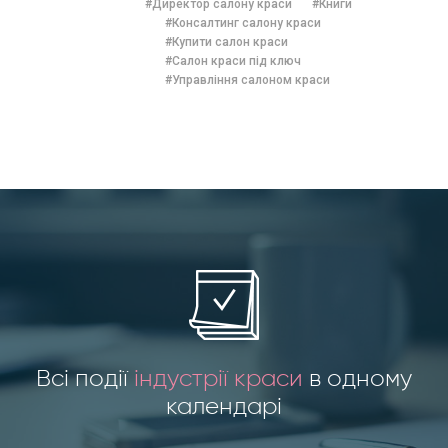
#Директор салону краси
#Книги
#Консалтинг салону краси
#Купити салон краси
#Салон краси під ключ
#Управління салоном краси
Всі події
індустрії краси
в одному
календарі