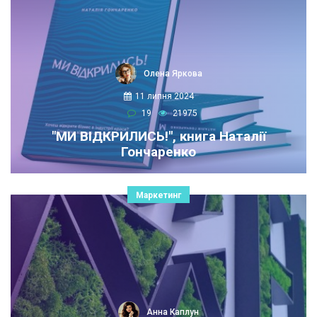
Олена Яркова
11 липня 2024
19
21975
"МИ ВІДКРИЛИСЬ!", книга Наталії
Гончаренко
Маркетинг
Анна Каплун