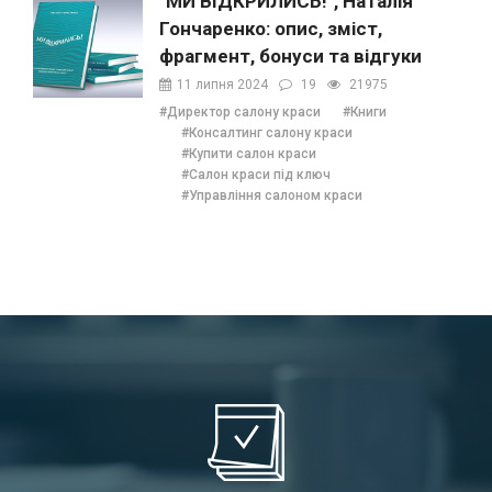
"МИ ВІДКРИЛИСЬ!", Наталія
Гончаренко: опис, зміст,
фрагмент, бонуси та відгуки
11 липня 2024
19
21975
#Директор салону краси
#Книги
#Консалтинг салону краси
#Купити салон краси
#Салон краси під ключ
#Управління салоном краси