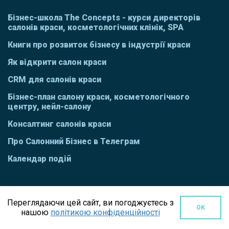
Бізнес-школа The Concepts - курси директорів
салонів краси, косметологічних клінік, SPA
Книги про розвиток бізнесу в індустрії краси
Як відкрити салон краси
CRM для салонів краси
Бізнес-план салону краси, косметологічного
центру, нейл-салону
Консалтинг салонів краси
Про Салонний Бізнес в Телеграм
Календар подій
Переглядаючи цей сайт, ви погоджуєтесь з
OK
нашою
політикою конфіденційності
СМ
В СОЦІАЛЬНИХ МЕРЕЖАХ