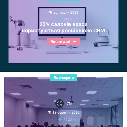
25 грудня 2023
2218
25% салонів краси
користуються російською CRM
Читати далі
Як відкрити
СМ
18 березня 2026
1123