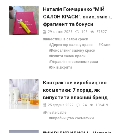
Наталія Гончаренко "МІЙ
САЛОН КРАСИ": опис, зміст,
фрагмент та бонуси
29 квітня 2023
103
87827
#Інвестиції в салон краси
#Директор салону краси
#Книги
#Консалтинг салону краси
#Купити салон краси
#Управління салоном краси
#Як відкрити
Контрактне виробництво
косметики: 7 порад, як
випустити власний бренд
25 грудня 2022
24
136419
#Private Lable
#Виробництво косметики