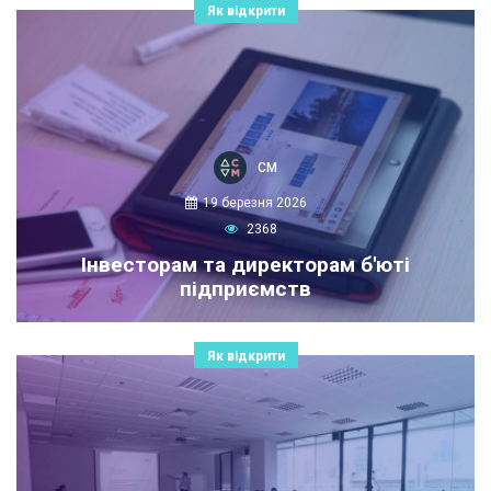
Як відкрити
СМ
19 березня 2026
2368
Інвесторам та директорам б'юті
підприємств
Як відкрити