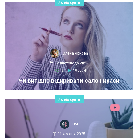
Як відкрити
Олена Яркова
02 листопада 2025
9
190074
Чи вигідно відкривати салон краси
Як відкрити
СМ
31 жовтня 2025