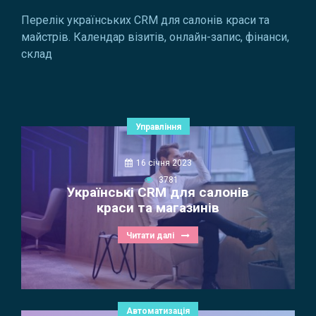
Перелік українських CRM для салонів краси та
майстрів. Календар візитів, онлайн-запис, фінанси,
склад
Управління
16 січня 2023
3781
Українські CRM для салонів
краси та магазинів
Читати далі
Автоматизація