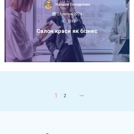
Наталія Гончаренко
23 липня 2024
3592
Салон краси як бізнес
1
2