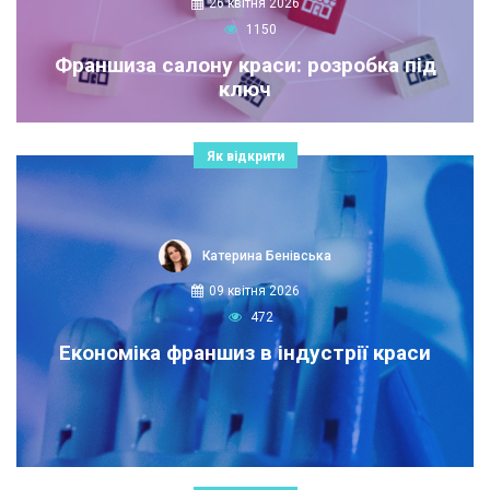
26 квітня 2026
1150
Франшиза салону краси: розробка під
ключ
Як відкрити
Катерина Бенівська
09 квітня 2026
472
Економіка франшиз в індустрії краси